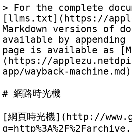
> For the complete docu
[llms.txt](https://appl
Markdown versions of do
available by appending 
page is available as [M
(https://applezu.netdpi
app/wayback-machine.md).
# 網路時光機

[網頁時光機](http://www.go
q=http%3A%2F%2Farchive.