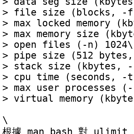
> data seg size (kbytes
> file size (blocks, -f
> max locked memory (kb
> max memory size (kbyt
> open files (-n) 1024\

> pipe size (512 bytes,
> stack size (kbytes, -
> cpu time (seconds, -t
> max user processes (-
> virtual memory (kbyte
\

根據 man bash 對 ulimit 