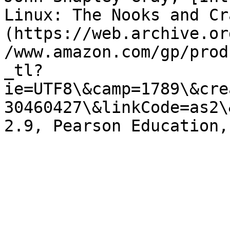
Linux: The Nooks and Cr
(https://web.archive.or
/www.amazon.com/gp/prod
_tl?
ie=UTF8\&camp=1789\&cre
30460427\&linkCode=as2\