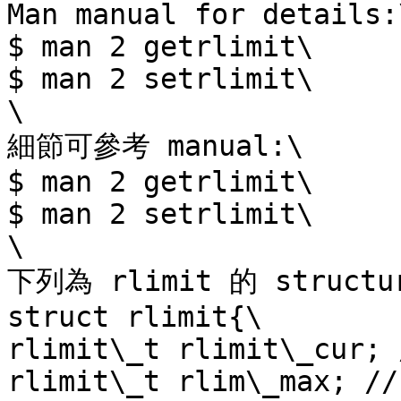
Man manual for details:\
$ man 2 getrlimit\

$ man 2 setrlimit\

\

細節可參考 manual:\

$ man 2 getrlimit\

$ man 2 setrlimit\

\

下列為 rlimit 的 structur
struct rlimit{\

rlimit\_t rlimit\_cur; 
rlimit\_t rlim\_max; //