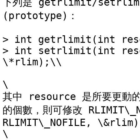
下列是 getrlimit/setr
(prototype)：

> int getrlimit(int res
> int setrlimit(int res
\*rlim);\\

\

其中 resource 是所要
的個數，則可修改 RLIMIT\_NOF
RLIMIT\_NOFILE, \&rlim);
\
