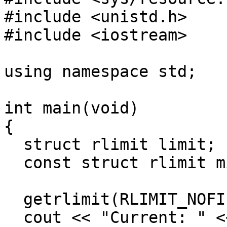
#include <unistd.h>

#include <iostream>

using namespace std;

int main(void)

{

  struct rlimit limit;

  const struct rlimit mit = { 2048, 600000 };

  getrlimit(RLIMIT_NOFILE, &limit);

  cout << "Current: " << limit.rlim_cur << endl;
