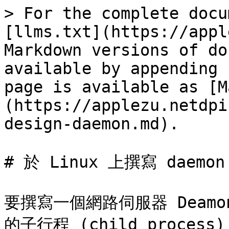
> For the complete docu
[llms.txt](https://appl
Markdown versions of do
available by appending 
page is available as [M
(https://applezu.netdpi
design-daemon.md).

# 於 Linux 上撰寫 daemon
要撰寫一個網路伺服器 Deamo
的子行程 (child proc