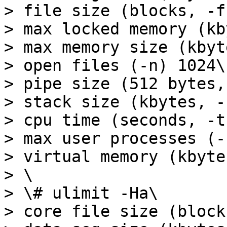
> file size (blocks, -f
> max locked memory (kb
> max memory size (kbyt
> open files (-n) 1024\

> pipe size (512 bytes,
> stack size (kbytes, -
> cpu time (seconds, -t
> max user processes (-
> virtual memory (kbyte
> \

> \# ulimit -Ha\

> core file size (block