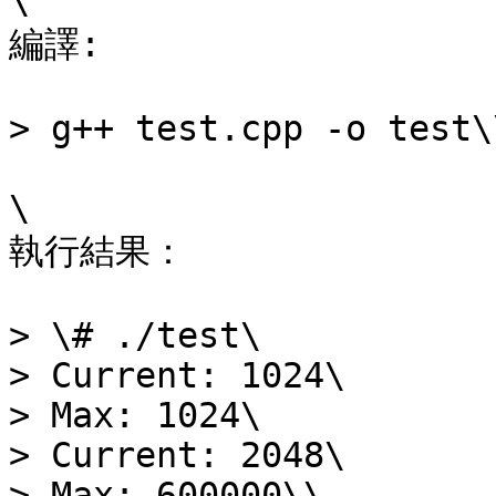
\

編譯:

> g++ test.cpp -o test\\
\

執行結果：

> \# ./test\

> Current: 1024\

> Max: 1024\

> Current: 2048\

> Max: 600000\\
