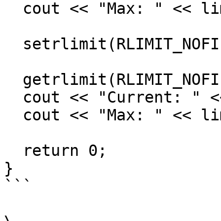
  cout << "Max: " << limit.rlim_max << endl;

  setrlimit(RLIMIT_NOFILE, &mit);

  getrlimit(RLIMIT_NOFILE, &limit);

  cout << "Current: " << limit.rlim_cur << endl;

  cout << "Max: " << limit.rlim_max << endl;

  return 0;

}

```
